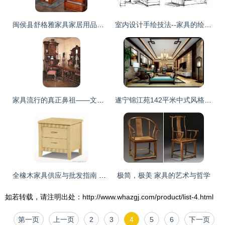
闽侯县舒格雅家具家居用品品牌资讯与企业动态
室内设计手绘技法--家具的绘制与解析（沙发）
家具流行的真正鼻祖——文艺复兴【家具007期】
遂宁锦江苑142平米中式风格装修与家具搭配效果图解析
全橡木家具供应与批发指南 价格、渠道与选购要点
极简，极美 家具的艺术与哲学
如若转载，请注明出处：http://www.whazgj.com/product/list-4.html
第一页
上一页
2
3
4
5
6
下一页