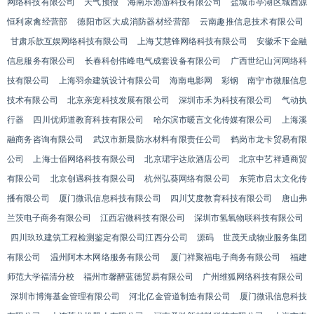
网络科技有限公司
天气预报
海南乐游游科技有限公司
盐城市亭湖区城西源
恒利家禽经营部
德阳市区大成消防器材经营部
云南趣推信息技术有限公司
甘肃乐歆互娱网络科技有限公司
上海艾慧锋网络科技有限公司
安徽禾下金融
信息服务有限公司
长春科创伟峰电气成套设备有限公司
广西世纪山河网络科
技有限公司
上海羽余建筑设计有限公司
海南电影网
彩钢
南宁市微服信息
技术有限公司
北京亲宠科技发展有限公司
深圳市禾为科技有限公司
气动执
行器
四川优师道教育科技有限公司
哈尔滨市暖言文化传媒有限公司
上海溪
融商务咨询有限公司
武汉市新晨防水材料有限责任公司
鹤岗市龙卡贸易有限
公司
上海士佰网络科技有限公司
北京珺宇达欣酒店公司
北京中艺祥通商贸
有限公司
北京创遇科技有限公司
杭州弘葵网络有限公司
东莞市启太文化传
播有限公司
厦门微讯信息科技有限公司
四川艾度教育科技有限公司
唐山弗
兰茨电子商务有限公司
江西宕微科技有限公司
深圳市氢氧物联科技有限公司
四川玖玖建筑工程检测鉴定有限公司江西分公司
源码
世茂天成物业服务集团
有限公司
温州阿木木网络服务有限公司
厦门祥聚福电子商务有限公司
福建
师范大学福清分校
福州市馨醉蓝德贸易有限公司
广州维狐网络科技有限公司
深圳市博海基金管理有限公司
河北亿金管道制造有限公司
厦门微讯信息科技