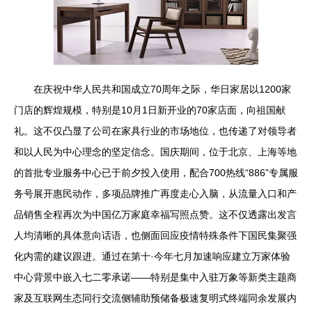
在庆祝中华人民共和国成立70周年之际，华日家居以1200家
门店的辉煌规模，特别是10月1日新开业的70家店面，向祖国献
礼。这不仅凸显了公司在家具行业的市场地位，也传递了对领导者
和以人民为中心理念的坚定信念。国庆期间，位于北京、上海等地
的首批专业服务中心已于前夕投入使用，配合700热线“886”专属服
务号展开惠民动作，多项品牌推广再度走心入脑，从流量入口和产
品销售全程再次为中国亿万家庭幸福写照点赞。这不仅透露出发言
人均清晰的具体意向话语，也侧面回应疫情特殊条件下国民集聚强
化内需的建议跟进。通过在第十·今年七月加速响应建立万家体验
中心背景中嵌入七二零承诺——特别是集中入驻万象等新类主题商
家及互联网生态同行交流侧辅助预储备极速复明式终端同余发展内