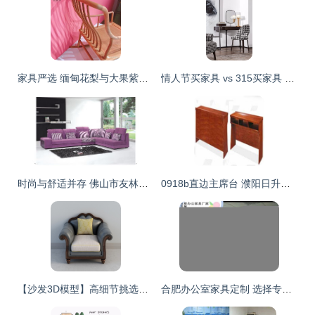
家具严选 缅甸花梨与大果紫檀的材质之美与使用指南
情人节买家具 vs 315买家具 哪种更适合你的温馨小家？
时尚与舒适并存 佛山市友林家具厂布艺沙发系列
0918b直边主席台 濮阳日升东原办公机具的品质诠释
【沙发3D模型】高细节挑选指南，助你实现逼景观沙发的设计感！
合肥办公室家具定制 选择专业厂家，打造职员工位与电销卡座桌的高效空间