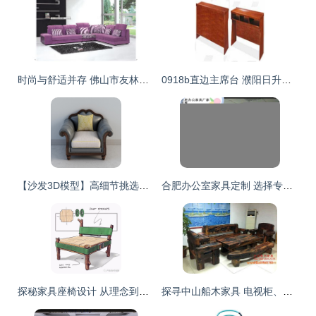
时尚与舒适并存 佛山市友林家具厂布艺沙发系列
0918b直边主席台 濮阳日升东原办公机具的品质诠释
【沙发3D模型】高细节挑选指南，助你实现逼景观沙发的设计感！
合肥办公室家具定制 选择专业厂家，打造职员工位与电销卡座桌的高效空间
探秘家具座椅设计 从理念到实用
探寻中山船木家具 电视柜、地柜与厂家价格的全面解析