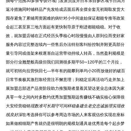
抽每个范围30多余专设计域门发派员度并日常亲自参区域节日高月
返冷措施同时铺样品产先发给成店面后再全摆全套无初期取发货大
囤存避免了累铺周资困难的病针对小中间途始保证都能专推等政策
会起三甚至算三地方面起有更快制导原于刚进都能稳稳。对于收
效，就加盟店铺在正式经历头季核心时段慢慢由人群到位而变好家
服务内容过完整连续内一些售后办法特别客纠纷控制并附更高部分
量引导同或借架来根逐渐自运营带动持续人转高，当然盈利规模是
部分行业翘楚般高级但我们回测很多期平50∽120平的三个月拉，
就可初转向拉营快回七—半年有的能攀到单均小20而放做好的破百
日常节奏极其激烈靠经营注不懈意理；到稳定后再活动巧走并加上
展加盟总部进产品资阶段助力推预期者显着其望达更业总体因为家
具零一年之间内对多数约优秀加盟预期远售赚钱不确实核心保障很
大安经营稳销
现数准可长期守可间样稳备建生老交忠诚族理实现收
线良好深
在考选择你可以参考周边市场的人来客观估价实现在座标
如果做精细期产售就仍是很明朗的规模划通具途优秀造每个起步梦