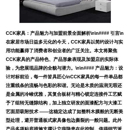
CCK家具：产品魅力与加盟前景全面解析\n\n#### 引言\n
在家居市场日益多元化的今天，CCK家具以简约设计与实
用功能赢得了消费者和创业者的广泛关注。本文将聚焦
CCK家具的产品特色、产品形象表现及加盟店的实际体
验，为您展现品牌的全貌与潜力。\n\n#### 产品魅力：设
计对标前沿，每一件皆具匠心\nCCK家具的每一件单品都
注重线条的流畅与色彩的和谐。无论是木质的温润无瑕还
是金属的冷峻优雅，其
复合板材与精心锁定连接件工艺
赋
予了组转无缝隙结构，加上独立研发的面漆配方与大漆工
艺面层吸附技术 ——这稳定达成了如整料木膜般的无断美
型处理，避开普通板式家具像包边撕裂的一般问题。此外
产品多项贴底措施支撑让立痕隐患在此控制。值得细节派