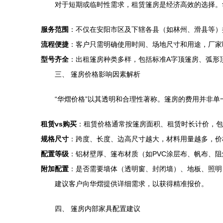
对于短期或临时性需求，租赁篷房是经济高效的选择。
服务范围
：不仅在安阳市区及下辖各县（如林州、滑县等）
流程便捷
：客户只需明确使用时间、场地尺寸和用途，厂家
型号齐全
：出租篷房种类多样，包括标准A字顶篷房、弧形
三、 篷房价格影响因素解析
“华熠价格”以其透明和合理性著称。篷房的费用并非
租赁vs购买
：租赁价格通常按篷房面积、租赁时长计价，包
规格尺寸
：跨度、长度、边高尺寸越大，材料用量越多，价
配置等级
：铝材壁厚、篷布材质（如PVC涂层布、帆布、
附加配置
：是否需要墙体（透明窗、封闭墙）、地板、照明
建议客户向华熠提供详细需求，以获得精准报价。
四、 篷房内部家具配置建议