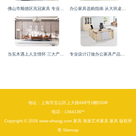
佛山市顺德区兆冠家具 专业供应高品质休闲家居用品
办公家具选购指南 从大班桌到老板台，伯乐返利网助您一臂之力
当实木遇上人文情怀 三大产品带你探秘贝荣家具的人文之美
专业设计订做办公家具产品展示
地址：上海市宝山区上大路668号1幢550R
电话：1364136**
Copyright © 2026
www.whazgj.com
家具
海派艺术家具
家具
版权所
有
Sitemap